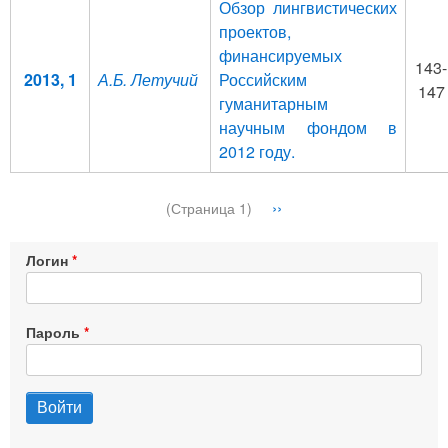
Обзор лингвистических
проектов,
финансируемых
143-
2013, 1
А.Б. Летучий
Российским
147
гуманитарным
научным фондом в
2012 году.
Нумерация
Следующая
››
(Страница 1)
страниц
страница
Логин
Пароль