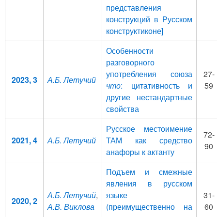
представления
конструкций в Русском
конструктиконе]
Особенности
разговорного
употребления союза
27-
2023, 3
А.Б. Летучий
что
: цитативность и
59
другие нестандартные
свойства
Русское местоимение
72-
2021, 4
А.Б. Летучий
ТАМ как средство
90
анафоры к актанту
Подъем и смежные
явления в русском
А.Б. Летучий
,
языке
31-
2020, 2
А.В. Виклова
(преимущественно на
60