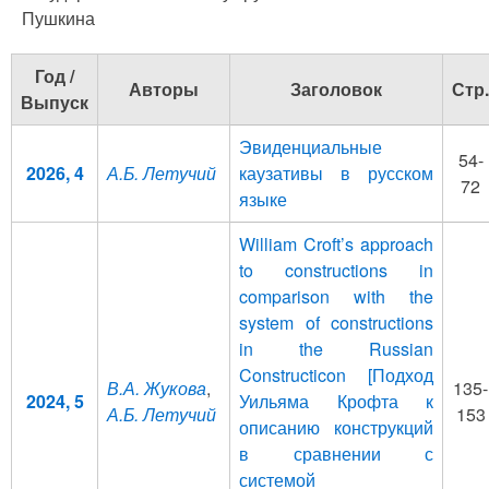
Пушкина
Год /
Авторы
Заголовок
Стр.
Выпуск
Эвиденциальные
54-
2026, 4
А.Б. Летучий
каузативы в русском
72
языке
William Croft’s approach
to constructions in
comparison with the
system of constructions
in the Russian
Constructicon [Подход
В.А. Жукова
,
135-
2024, 5
Уильяма Крофта к
А.Б. Летучий
153
описанию конструкций
в сравнении с
системой