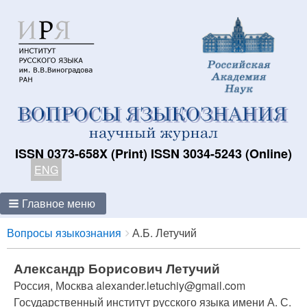
ISSN 0373-658X (Print) ISSN 3034-5243 (Online)
ENG
Главное меню
Breadcrumbs
You
Вопросы языкознания
А.Б. Летучий
are
here:
Александр Борисович Летучий
Россия, Москва alexander.letuchiy@gmail.com
Государственный институт русского языка имени А. С.