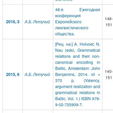
48-я Ежегодная
конференция
148-
2016, 3
А.Б. Летучий
Европейского
151
лингвистического
общества.
[Рец. на:] A. Holvoet, N.
Nau (eds). Grammatical
relations and their non-
canonical encoding in
Baltic. Amsterdam: John
140-
2015, 6
А.Б. Летучий
Benjamins, 2014. vii +
151
370 p. (Valency,
argument realization and
grammatical relations in
Baltic. Vol. 1.) ISBN 978-
9-02-725909-7.