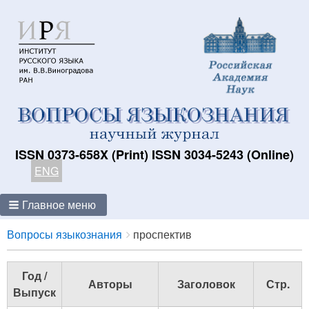
ISSN 0373-658X (Print) ISSN 3034-5243 (Online)
ENG
Главное меню
Breadcrumbs
You
Вопросы языкознания
проспектив
are
here:
Год /
Авторы
Заголовок
Стр.
Выпуск