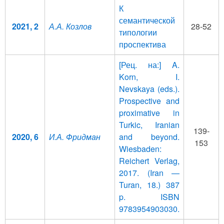
К
семантической
2021, 2
А.А. Козлов
28-52
типологии
проспектива
[Рец. на:] A.
Korn, I.
Nevskaya (eds.).
Prospective and
proximative in
Turkic, Iranian
139-
2020, 6
И.А. Фридман
and beyond.
153
Wiesbaden:
Reichert Verlag,
2017. (Iran —
Turan, 18.) 387
p. ISBN
9783954903030.