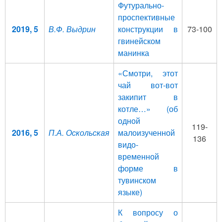
Футурально-
проспективные
2019, 5
В.Ф. Выдрин
конструкции в
73-100
гвинейском
манинка
«Смотри, этот
чай вот-вот
закипит в
котле…» (об
одной
119-
2016, 5
П.А. Оскольская
малоизученной
136
видо-
временной
форме в
тувинском
языке)
К вопросу о