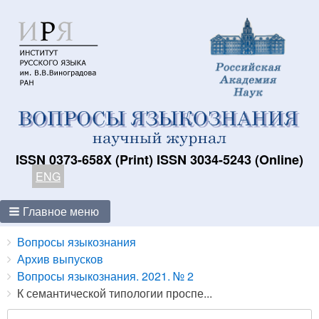
ISSN 0373-658X (Print) ISSN 3034-5243 (Online)
ENG
Главное меню
Breadcrumbs
You
Вопросы языкознания
are
Архив выпусков
here:
Вопросы языкознания. 2021. № 2
К семантической типологии проспе...