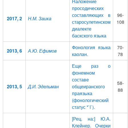
Наложение
просодических
составляющих в
96-
2017, 2
Н.М. Заика
старосулетинском
108
диалекте
баскского языка
Фонология языка
70-
2013, 6
А.Ю. Ефимов
каолан.
78
Еще раз о
фонемном
составе
58-
2013, 5
Д.И. Эдельман
общеиранского
88
праязыка
(фонологический
статус *`l`).
[Рец. на:] Ю.А.
Клейнер. Очерки