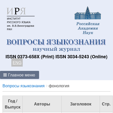
ISSN 0373-658X (Print) ISSN 3034-5243 (Online)
ENG
Главное меню
Breadcrumbs
You
Вопросы языкознания
фонология
are
here:
Год /
Авторы
Заголовок
Стр.
Выпуск