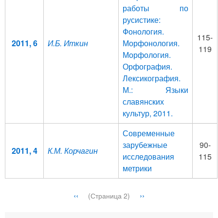
работы по
русистике:
Фонология.
115-
2011, 6
И.Б. Иткин
Морфонология.
119
Морфология.
Орфография.
Лексикография.
М.: Языки
славянских
культур, 2011.
Современные
зарубежные
90-
2011, 4
К.М. Корчагин
исследования
115
метрики
Нумерация
←
‹‹
Следующая
››
(Страница 2)
страниц
страница