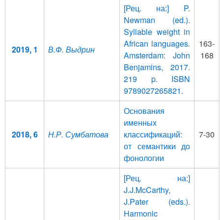
[Рец. на:] P.
Newman (ed.).
Syllable weight in
African languages.
163-
2019, 1
В.Ф. Выдрин
Amsterdam: John
168
Benjamins, 2017.
219 p. ISBN
9789027265821.
Основания
именных
2018, 6
Н.Р. Сумбатова
классификаций:
7-30
от семантики до
фонологии
[Рец. на:]
J.J.McCarthy,
J.Pater (eds.).
Harmonic