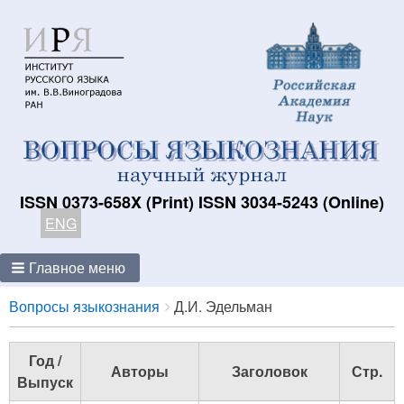
ISSN 0373-658X (Print) ISSN 3034-5243 (Online)
ENG
Главное меню
Breadcrumbs
You
Вопросы языкознания
Д.И. Эдельман
are
here:
Год /
Авторы
Заголовок
Стр.
Выпуск