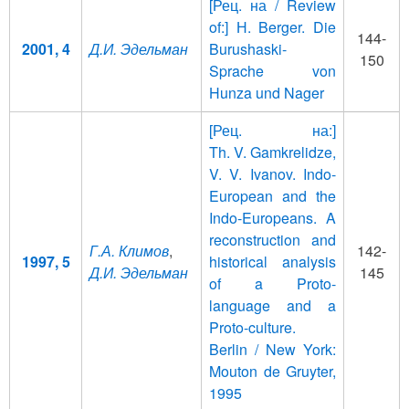
[Рец. на / Review
of:] Н. Berger. Die
144-
2001, 4
Д.И. Эдельман
Burushaski-
150
Sprache von
Hunza und Nager
[Рец. на:]
Th. V. Gamkrelidze,
V. V. Ivanov. Indo-
European and the
Indo-Europeans. A
reconstruction and
Г.А. Климов
,
142-
1997, 5
historical analysis
Д.И. Эдельман
145
of a Proto-
language and a
Proto-culture.
Berlin / New York:
Mouton de Gruyter,
1995