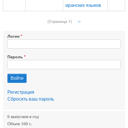
иранских языков
Нумерация
Следующая
››
(Страница 1)
страниц
страница
Логин
Пароль
Регистрация
Сбросить ваш пароль
6 выпусков в год
Объем 160 c.