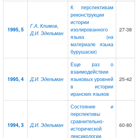
К перспективам
реконструкции
истории
Г.А. Климов
,
1995, 5
изолированного
27-38
Д.И. Эдельман
языка (на
материале языка
бурушаски)
Еще раз о
взаимодействии
1995, 4
Д.И. Эдельман
языковых уровней
25-42
в истории
иранских языков
Состояние и
перспективы
сравнительно-
1994, 3
Д.И. Эдельман
60-80
исторической
лексикологии