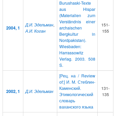
Burushaski-Texte
aus Hispar
(Materialien zum
Verständnis einer
Д.И. Эдельман
,
151-
2004, 1
archaischen
А.И. Коган
155
Bergkultur in
Nordpakistan).
Wiesbaden:
Harrassowitz
Verlag. 2003. 508
S.
[Рец. на / Review
of:] И. М. Стеблин-
Каменский.
131-
2002, 1
Д.И. Эдельман
Этимологический
135
словарь
ваханского языка