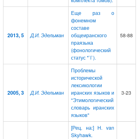
комплекта томов).
Еще раз о
фонемном
составе
2013, 5
Д.И. Эдельман
общеиранского
58-88
праязыка
(фонологический
статус *`l`).
Проблемы
исторической
лексикологии
2005, 3
Д.И. Эдельман
иранских языков и
3-23
"Этимологический
словарь иранских
языков"
[Рец. на:] H. van
Skyhawk.