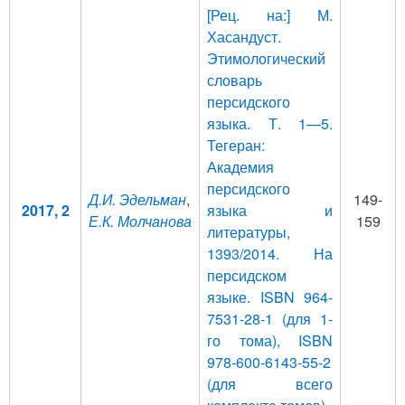
[Рец. на:] М.
Хасандуст.
Этимологический
словарь
персидского
языка. Т. 1—5.
Тегеран:
Академия
персидского
Д.И. Эдельман
,
149-
2017, 2
языка и
Е.К. Молчанова
159
литературы,
1393/2014. На
персидском
языке. ISBN 964-
7531-28-1 (для 1-
го тома), ISBN
978-600-6143-55-2
(для всего