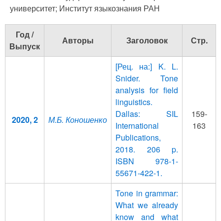
университет; Институт языкознания РАН
Год /
Авторы
Заголовок
Стр.
Выпуск
[Рец. на:] K. L.
Snider. Tone
analysis for field
linguistics.
Dallas: SIL
159-
2020, 2
М.Б. Коношенко
International
163
Publications,
2018. 206 p.
ISBN 978-1-
55671-422-1.
Tone in grammar:
What we already
know and what