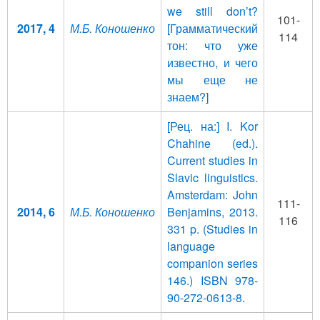
we still don’t?
101-
2017, 4
М.Б. Коношенко
[Грамматический
114
тон: что уже
известно, и чего
мы еще не
знаем?]
[Рец. на:] I. Kor
Chahine (ed.).
Current studies in
Slavic linguistics.
Amsterdam: John
111-
2014, 6
М.Б. Коношенко
Benjamins, 2013.
116
331 p. (Studies in
language
companion series
146.) ISBN 978-
90-272-0613-8.