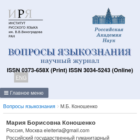
ISSN 0373-658X (Print) ISSN 3034-5243 (Online)
ENG
Главное меню
Breadcrumbs
You
Вопросы языкознания
М.Б. Коношенко
are
here:
Мария Борисовна Коношенко
Россия, Москва eleiteria@gmail.com
Российский государственный гуманитарный