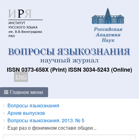
ISSN 0373-658X (Print) ISSN 3034-5243 (Online)
ENG
Главное меню
Breadcrumbs
You
Вопросы языкознания
are
Архив выпусков
here:
Вопросы языкознания. 2013. № 5
Еще раз о фонемном составе общеи...