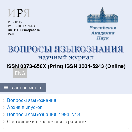
ISSN 0373-658X (Print) ISSN 3034-5243 (Online)
ENG
Главное меню
Breadcrumbs
You
Вопросы языкознания
are
Архив выпусков
here:
Вопросы языкознания. 1994. № 3
Состояние и перспективы сравните...