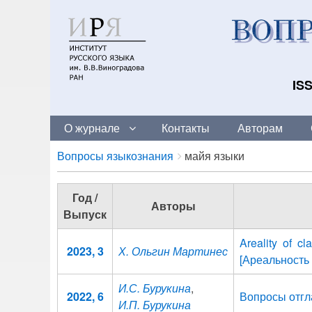
ISS
О журнале
Контакты
Авторам
Breadcrumbs
You
Вопросы языкознания
майя языки
are
here:
Год /
Авторы
Выпуск
Areality of c
2023, 3
Х. Ольгин Мартинес
[Ареальность
И.С. Бурукина
,
2022, 6
Вопросы отгл
И.П. Бурукина