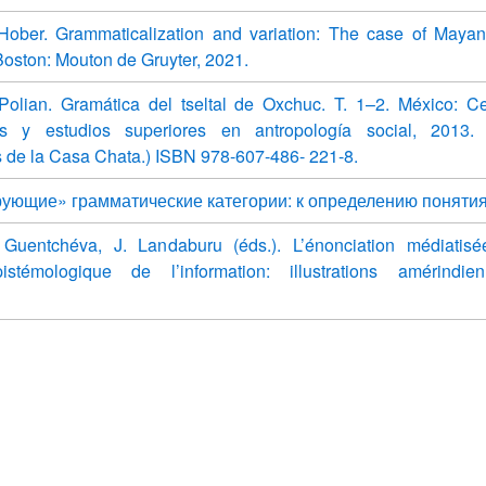
 Hober. Grammaticalization and variation: The case of Maya
 Boston: Mouton de Gruyter, 2021.
 Polian. Gramática del tseltal de Oxchuc. T. 1–2. México: C
nes y estudios superiores en antropología social, 2013.
s de la Casa Chata.) ISBN 978-607-486- 221-8.
ующие» грамматические категории: к определению понятия
Guentchéva, J. Landaburu (éds.). L’énonciation médiatisé
pistémologique de l’information: illustrations amérindi