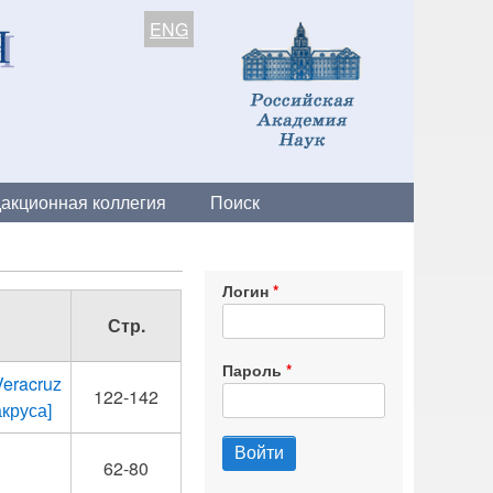
ENG
акционная коллегия
Поиск
Логин
Стр.
Пароль
Veracruz
122-142
круса]
62-80