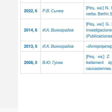
[Рец. на:] N.
2022, 6
Р.В. Сычев
verbs. Berlin;
[Рец. на:] G.
2014, 6
И.А. Виноградов
investigacio
(Publicacione
2013, 5
И.А. Виноградов
«Интерпретир
[Рец. на:] Z. 
2008, 5
В.Ю. Гусев
traitement é
caucasiennes.