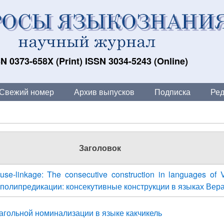
N 0373-658X (Print) ISSN 3034-5243 (Online)
Свежий номер
Архив выпусков
Подписка
Ред
Заголовок
lause-linkage: The consecutive construction in languages of 
 полипредикации: консекутивные конструкции в языках Вера
агольной номинализации в языке какчикель