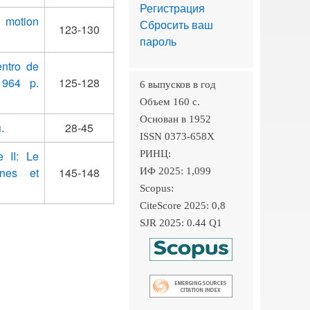
Регистрация
n motion
Сбросить ваш
123-130
пароль
entro de
 964 p.
125-128
6 выпусков в год
Объем 160 c.
Основан в 1952
.
28-45
ISSN 0373-658X
e II: Le
РИНЦ:
ennes et
145-148
ИФ 2025: 1,099
Scopus:
CiteScore 2025: 0,8
SJR 2025: 0.44 Q1