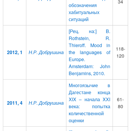
34
обозначения
хабитуальных
ситуаций
[Рец. на:] B.
Rothstein, R.
Thieroff. Mood in
118-
2012, 1
Н.Р. Добрушина
the languages of
120
Europe.
Amsterdam: John
Benjamins, 2010.
Многоязычие в
Дагестане конца
XIX – начала XXI
61-
2011, 4
Н.Р. Добрушина
века: попытка
80
количественной
оценки