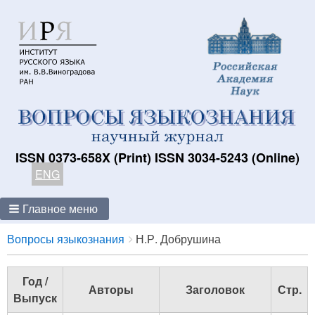
ISSN 0373-658X (Print) ISSN 3034-5243 (Online)
ENG
Главное меню
Breadcrumbs
You
Вопросы языкознания
Н.Р. Добрушина
are
here:
Год /
Авторы
Заголовок
Стр.
Выпуск