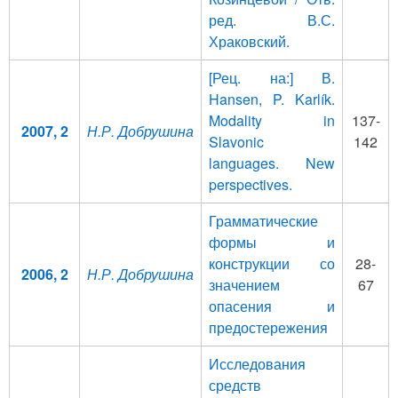
ред. В.С.
Храковский.
[Рец. на:] В.
Hansen, P. Karlík.
Modality in
137-
2007, 2
Н.Р. Добрушина
Slavonic
142
languages. Nеw
perspectives.
Грамматические
формы и
конструкции со
28-
2006, 2
Н.Р. Добрушина
значением
67
опасения и
предостережения
Исследования
средств