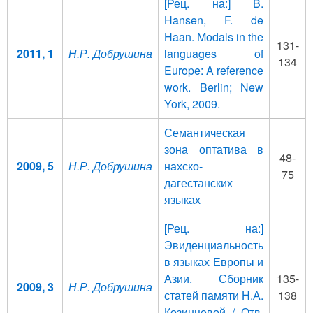
[Рец. на:] B.
Hansen, F. de
Haan. Modals in the
131-
2011, 1
Н.Р. Добрушина
languages of
134
Europe: A reference
work. Berlin; New
York, 2009.
Семантическая
зона оптатива в
48-
2009, 5
Н.Р. Добрушина
нахско-
75
дагестанских
языках
[Рец. на:]
Эвиденциальность
в языках Европы и
Азии. Сборник
135-
2009, 3
Н.Р. Добрушина
статей памяти Н.А.
138
Козинцевой / Отв.