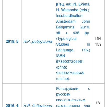
[Рец. на:] N. Evans,
H. Watanabe (eds.).
Insubordination.
Amsterdam: John
Benjamins, 2016.
xii + 435 pp.
(Typological
154-
2019, 5
Н.Р. Добрушина
Studies in
159
Language, 115.)
ISBN
9789027206961
(print);
9789027266545
(online).
Конструкции с
русским
сослагательным
18-
2016, 4
Н.Р. Добрушина
наклонением для