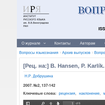
ISS
О журнале
Контакты
Авторам
Breadcrumbs
You
Вопросы языкознания
Архив выпусков
Вопро
are
here:
[Рец. на:] В. Hansen, P. Karli
Н.Р. Добрушина
2007. №2, 137-142
Ключевые слова
рецензия
наклонение