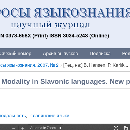
N 0373-658X (Print) ISSN 3034-5243 (Online)
Свежий номер
Архив выпусков
Подписка
Ред
сы языкознания. 2007. № 2
[Рец. на:] В. Hansen, P. Karlík...
́k. Modality in Slavonic languages. Nеw 
модальность
славянские языки