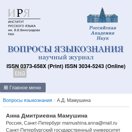
ISSN 0373-658X (Print) ISSN 3034-5243 (Online)
ENG
Главное меню
Breadcrumbs
You
Вопросы языкознания
А.Д. Мамушина
are
here:
Анна Дмитриевна Мамушина
Россия, Санкт-Петербург mamushina.anna@mail.ru
Санкт-Петербургский государственный университет