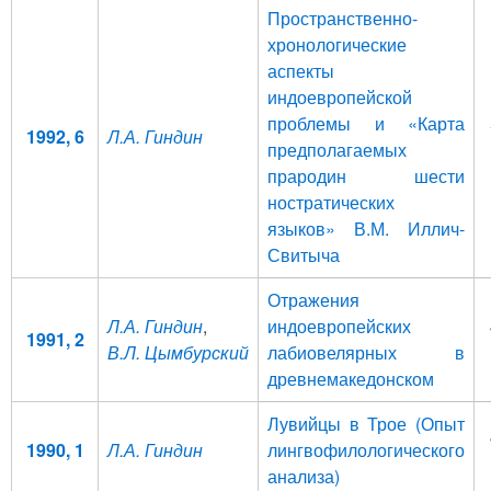
Пространственно-
хронологические
аспекты
индоевропейской
проблемы и «Карта
1992, 6
Л.А. Гиндин
предполагаемых
прародин шести
ностратических
языков» В.М. Иллич-
Свитыча
Отражения
Л.А. Гиндин
,
индоевропейских
1991, 2
В.Л. Цымбурский
лабиовелярных в
древнемакедонском
Лувийцы в Трое (Опыт
1990, 1
Л.А. Гиндин
лингвофилологического
анализа)