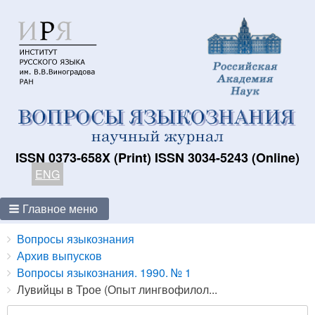
ISSN 0373-658X (Print) ISSN 3034-5243 (Online)
ENG
Главное меню
Breadcrumbs
You
Вопросы языкознания
are
Архив выпусков
here:
Вопросы языкознания. 1990. № 1
Лувийцы в Трое (Опыт лингвофилол...