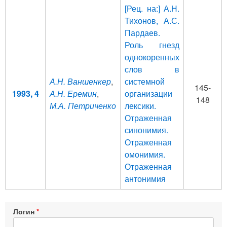
[Рец. на:] А.Н.
Тихонов, А.С.
Пардаев.
Роль гнезд
однокоренных
слов в
А.Н. Ваншенкер
,
системной
145-
1993, 4
А.Н. Еремин
,
организации
148
М.А. Петриченко
лексики.
Отраженная
синонимия.
Отраженная
омонимия.
Отраженная
антонимия
Логин