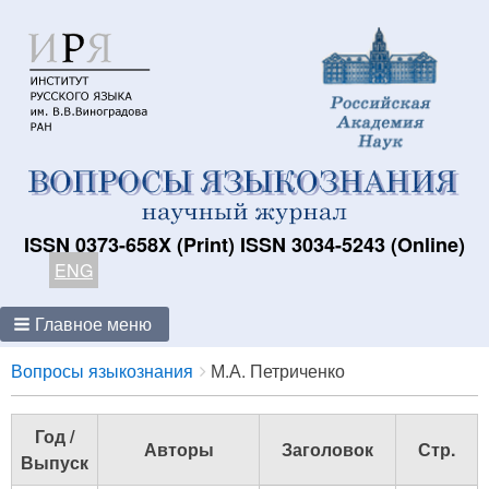
ISSN 0373-658X (Print) ISSN 3034-5243 (Online)
ENG
Главное меню
Breadcrumbs
You
Вопросы языкознания
М.А. Петриченко
are
here:
Год /
Авторы
Заголовок
Стр.
Выпуск