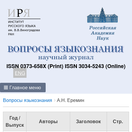
ISSN 0373-658X (Print) ISSN 3034-5243 (Online)
ENG
Главное меню
Breadcrumbs
You
Вопросы языкознания
А.Н. Еремин
are
here:
Год /
Авторы
Заголовок
Стр.
Выпуск