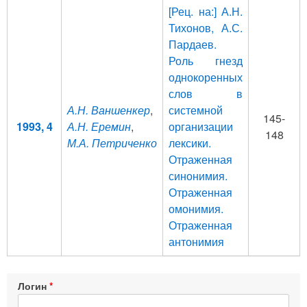
[Рец. на:] А.Н.
Тихонов, А.С.
Пардаев.
Роль гнезд
однокоренных
слов в
А.Н. Ваншенкер
,
системной
145-
1993, 4
А.Н. Еремин
,
организации
148
М.А. Петриченко
лексики.
Отраженная
синонимия.
Отраженная
омонимия.
Отраженная
антонимия
Логин