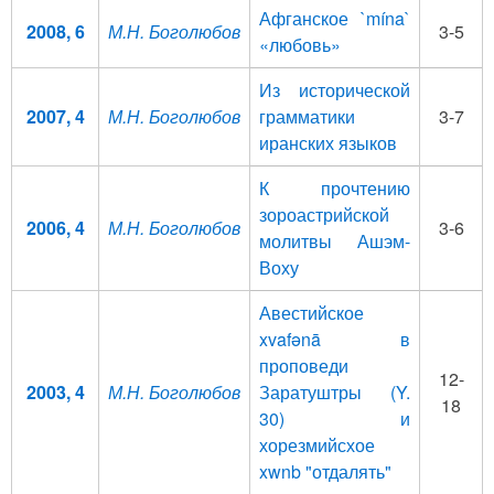
Афганское `mína`
2008, 6
М.Н. Боголюбов
3-5
«любовь»
Из исторической
2007, 4
М.Н. Боголюбов
грамматики
3-7
иранских языков
К прочтению
зороастрийской
2006, 4
М.Н. Боголюбов
3-6
молитвы Ашэм-
Воху
Авестийское
xvafənā в
проповеди
12-
2003, 4
М.Н. Боголюбов
Заратуштры (Y.
18
30) и
хорезмийсхое
xwnb "отдалять"