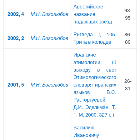
Авестийское
93-
2002, 4
М.Н. Боголюбов
название
95
падающих звезд
Ригведа I, 105.
86-
2002, 2
М.Н. Боголюбов
Трита в колодце
89
Иранские
этимологии (К
выходу в свет
Этимологического
26-
2001, 5
М.Н. Боголюбов
словаря иранских
31
языков B.C.
Расторгуевой,
Д.И. Эдельман. Т.
1. М. 2000. 327 с.)
Василию
Ивановичу