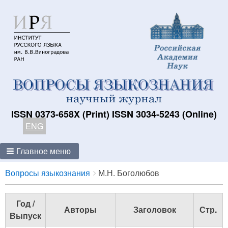
ISSN 0373-658X (Print) ISSN 3034-5243 (Online)
ENG
Главное меню
Breadcrumbs
You
Вопросы языкознания
М.Н. Боголюбов
are
here:
Год /
Авторы
Заголовок
Стр.
Выпуск