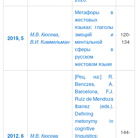
Метафоры в
жестовых
языках: глаголы
М.В. Кюсева
,
эмоций и
120-
2019, 5
В.И. Киммельман
ментальной
134
сферы в
русском
жестовом языке
[Рец. на:] R.
Benczes, A.
Barcelona, F.J.
Ruiz de Mendoza
Ibanez (eds.).
Defining
metonymy in
cognitive
144-
2012, 6
М.В. Кюсева
linguistics: