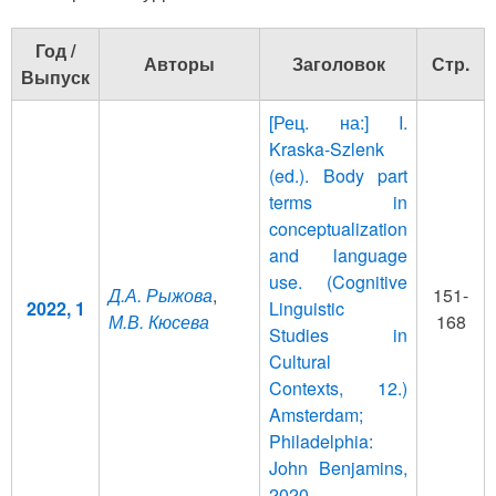
Год /
Авторы
Заголовок
Стр.
Выпуск
[Рец. на:] I.
Kraska-Szlenk
(ed.). Body part
terms in
conceptualization
and language
use. (Cognitive
Д.А. Рыжова
,
151-
2022, 1
Linguistic
М.В. Кюсева
168
Studies in
Cultural
Contexts, 12.)
Amsterdam;
Philadelphia:
John Benjamins,
2020.