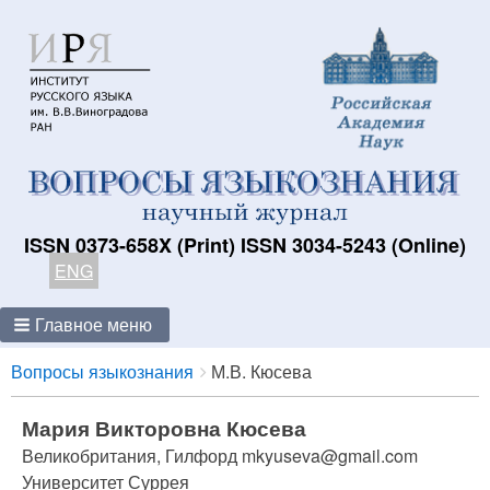
ISSN 0373-658X (Print) ISSN 3034-5243 (Online)
ENG
Главное меню
Breadcrumbs
You
Вопросы языкознания
М.В. Кюсева
are
here:
Мария Викторовна Кюсева
Великобритания, Гилфорд mkyuseva@gmail.com
Университет Суррея