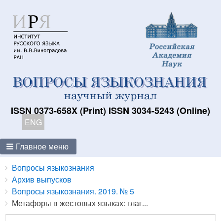
ISSN 0373-658X (Print) ISSN 3034-5243 (Online)
ENG
Главное меню
Breadcrumbs
You
Вопросы языкознания
are
Архив выпусков
here:
Вопросы языкознания. 2019. № 5
Метафоры в жестовых языках: глаг...