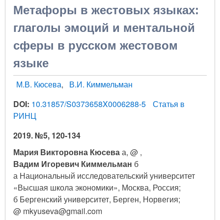
Метафоры в жестовых языках:
глаголы эмоций и ментальной
сферы в русском жестовом
языке
М.В. Кюсева
В.И. Киммельман
DOI:
10.31857/S0373658X0006288-5
Статья в
РИНЦ
2019. №5, 120-134
Мария Викторовна Кюсева
а, @ ,
Вадим Игоревич Киммельман
б
а Национальный исследовательский университет
«Высшая школа экономики», Москва, Россия;
б Бергенский университет, Берген, Норвегия;
@ mkyuseva@gmail.com