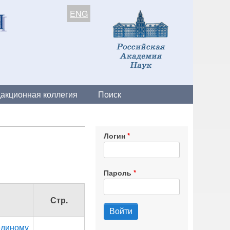
ENG
акционная коллегия
Поиск
Логин
Пароль
Стр.
единому