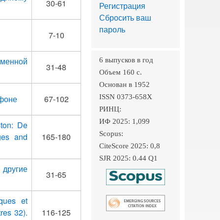
30-61
Регистрация
Сбросить ваш
пароль
7-10
именной
6 выпусков в год
31-48
Объем 160 c.
Основан в 1952
ISSN 0373-658X
 фоне
67-102
РИНЦ:
ИФ 2025: 1,099
ston: De
Scopus:
ges and
165-180
CiteScore 2025: 0,8
SJR 2025: 0.44 Q1
 другие
31-65
iques et
res 32).
116-125