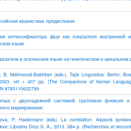
сийская иранистика: предисловие
ция интенсификатора
фыр
как показателя внутренней 
нском языке
азатели в осетинском языке на генетическом и ареальном
, B. Mahmoodi-Bakhtiari (eds.). Tajik Linguistics. Berlin; Bo
 2023. viii + 407 pp. (The Companions of Iranian Langua
ISBN 9783110622799.
 язык с двухпадежной системой: групповая флексия и
ного маркирования.
kova, P. Hadermann (éds). La corrélation: Aspects syntax
ve: Librairie Droz S. A., 2013. 384 p. (Recherches et rencont