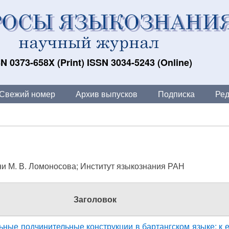
N 0373-658X (Print) ISSN 3034-5243 (Online)
Свежий номер
Архив выпусков
Подписка
Ред
и М. В. Ломоносова; Институт языкознания РАН
Заголовок
ные подчинительные конструкции в бартангском языке: к 