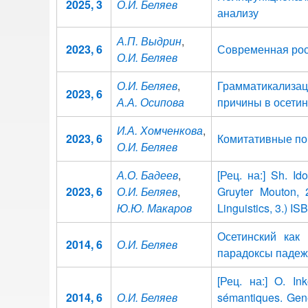
2025, 3
О.И. Беляев
анализу
А.П. Выдрин
,
2023, 6
Современная рос
О.И. Беляев
О.И. Беляев
,
Грамматикализа
2023, 6
А.А. Осипова
причины в осети
И.А. Хомченкова
,
2023, 6
Комитативные пок
О.И. Беляев
А.О. Бадеев
,
[Рец. на:] Sh. Ido
2023, 6
О.И. Беляев
,
Gruyter Mouton,
Ю.Ю. Макаров
Linguistics, 3.) 
Осетинский как
2014, 6
О.И. Беляев
парадоксы падеж
[Рец. на:] O. In
2014, 6
О.И. Беляев
sémantiques. Genè