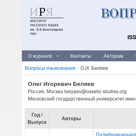
ISS
О журнале
Контакты
Авторам
Breadcrumbs
You
Вопросы языкознания
О.И. Беляев
are
here:
Олег Игоревич Беляев
Россия, Москва belyaev@ossetic-studies.org
Московский государственный университет имен
Год /
Авторы
Выпуск
Полифункциональ