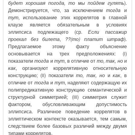
будет хорошая погода, то мы пойдем гулять
).
Демонстрируется, что, за исключением
тогда
и
тут
, использование этих коррелятов в главной
клаузе является обязательным в условиях
эллипсиса подлежащего (ср.
Если пассажир
проехал без билета
,
??(то) платит штраф
).
Предлагаемое этому факту объяснение
основывается на трех предположениях: (i)
показатели
тогда
и
тут
, в отличие от
то, так, но
и
как
, организуют коррелятивную относительную
конструкцию; (ii) показатели
то, так, но
и
как
, в
отличие от
тогда
и
тут
, наделяют содержащую их
полипредикативную конструкцию семантической и
структурной симметрией; (iii) симметрия служит
фактором, обусловливающим допустимость
эллипсиса. Различное поведение коррелятов в
эллиптическом контексте оказывается, тем самым,
следствием более базовых различий между двумя
типами коррелятов.