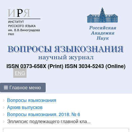
ISSN 0373-658X (Print) ISSN 3034-5243 (Online)
ENG
Главное меню
Breadcrumbs
You
Вопросы языкознания
are
Архив выпусков
here:
Вопросы языкознания. 2018. № 6
Эллипсис подлежащего главной кла...