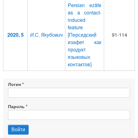
Persian ezāfe
as a contact-
induced
feature
2020, 5
И.С. Якубович
[Персидский
91-114
изафет как
продукт
языковых
контактов]
Логин
Пароль