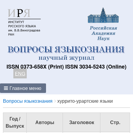
ISSN 0373-658X (Print) ISSN 3034-5243 (Online)
ENG
Главное меню
Breadcrumbs
You
Вопросы языкознания
хуррито-урартские языки
are
here:
Год /
Авторы
Заголовок
Стр.
Выпуск