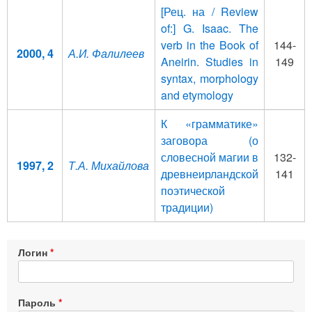
[Рец. на / Review
of:] G. Isaac. The
verb in the Book of
144-
2000, 4
А.И. Фалилеев
Aneirin. Studies in
149
syntax, morphology
and etymology
К «грамматике»
заговора (о
словесной магии в
132-
1997, 2
Т.А. Михайлова
древнеирландской
141
поэтической
традиции)
Логин
Пароль