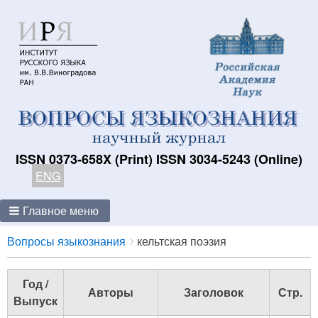
ISSN 0373-658X (Print) ISSN 3034-5243 (Online)
ENG
Главное меню
Breadcrumbs
You
Вопросы языкознания
кельтская поэзия
are
here:
Год /
Авторы
Заголовок
Стр.
Выпуск