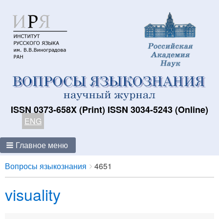
ISSN 0373-658X (Print) ISSN 3034-5243 (Online)
ENG
Главное меню
Breadcrumbs
You
Вопросы языкознания
4651
are
visuality
here: