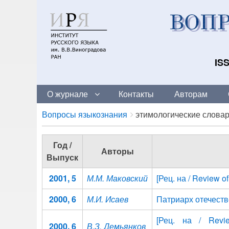
ISS
О журнале
Контакты
Авторам
Breadcrumbs
You
Вопросы языкознания
этимологические слова
are
here:
Год /
Авторы
Выпуск
2001, 5
М.М. Маковский
[Рец. на / Review 
2000, 6
М.И. Исаев
Патриарх отечеств
[Рец. на / Revi
2000, 6
В.З. Демьянков