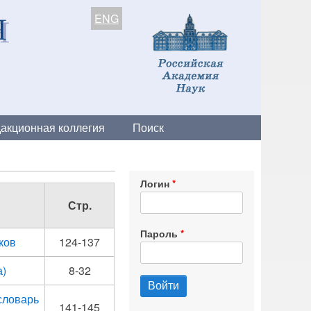
ENG
акционная коллегия
Поиск
Логин
Стр.
Пароль
ыков
124-137
а)
8-32
словарь
141-145