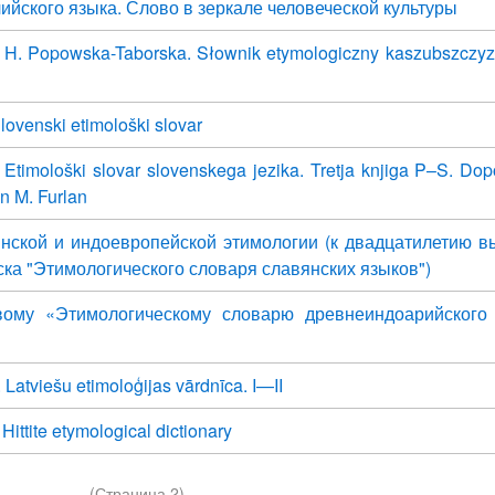
ийского языка. Слово в зеркале человеческой культуры
, H. Popowska-Taborska. Słownik etymologiczny kaszubszczyzny
Slovenski etimološki slovar
. Etimološki slovar slovenskega jezika. Tretja knjiga P–S. Dopo
in M. Furlan
нской и индоевропейской этимологии (к двадцатилетию в
ска "Этимологического словаря славянских языков")
вому «Этимологическому словарю древнеиндоарийского
. Latviešu etimoloģijas vārdnīca. I—II
 Hittite etymological dictionary
(Страница 2)