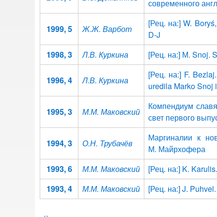
современного англ
[Рец. на:] W. Boryś
1999, 5
Ж.Ж. Варбот
D-J
1998, 3
Л.В. Куркина
[Рец. на:] М. Snoj. 
[Рец. на:] F. Bezlaj
1996, 4
Л.В. Куркина
uredila Marko Snoj 
Компендиум славя
1995, 3
М.М. Маковский
свет первого выпу
Маргиналии к но
1994, 3
О.Н. Трубачёв
М. Майрхофера
1993, 6
М.М. Маковский
[Рец. на:] K. Karulis
1993, 4
М.М. Маковский
[Рец. на:] J. Puhvel.
Нумерация
←
‹‹