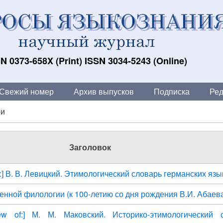
N 0373-658X (Print) ISSN 3034-5243 (Online)
Свежий номер
Архив выпусков
Подписка
Ред
ри
Заголовок
of:] В. В. Левицкий. Этимологический словарь германских яз
енной филологии (к 100-летию со дня рождения В.И. Абаев
ew of:] М. М. Маковский. Историко-этимологический 