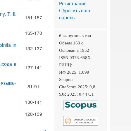
Регистрация
Сбросить ваш
. Т. II.
151-157
пароль
165-170
6 выпусков в год
Объем 160 c.
lnila in
132-137
Основан в 1952
ISSN 0373-658X
ыхода в
РИНЦ:
127-141
ИФ 2025: 1,099
Scopus:
 языка»
81-91
CiteScore 2025: 0,8
SJR 2025: 0.44 Q1
130-141
128-139
Следующая
››