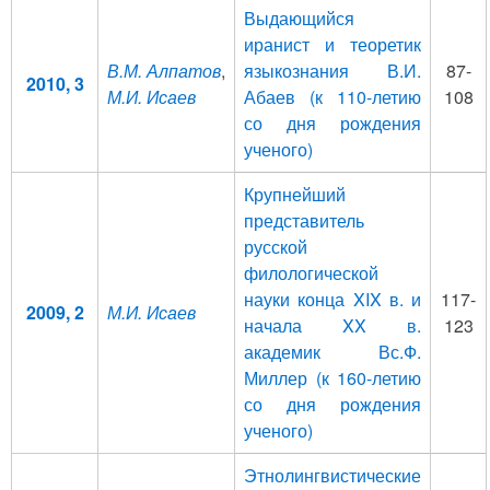
Выдающийся
иранист и теоретик
В.М. Алпатов
,
языкознания В.И.
87-
2010, 3
М.И. Исаев
Абаев (к 110-летию
108
со дня рождения
ученого)
Крупнейший
представитель
русской
филологической
науки конца XIX в. и
117-
2009, 2
М.И. Исаев
начала XX в.
123
академик Вс.Ф.
Миллер (к 160-летию
со дня рождения
ученого)
Этнолингвистические