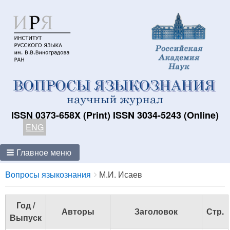
ISSN 0373-658X (Print) ISSN 3034-5243 (Online)
ENG
Главное меню
Breadcrumbs
You
Вопросы языкознания
М.И. Исаев
are
here:
Год /
Авторы
Заголовок
Стр.
Выпуск