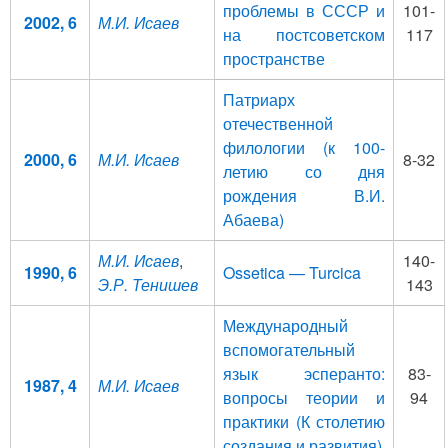
проблемы в СССР и
101-
2002, 6
М.И. Исаев
на постсоветском
117
пространстве
Патриарх
отечественной
филологии (к 100-
2000, 6
М.И. Исаев
8-32
летию со дня
рождения В.И.
Абаева)
М.И. Исаев
,
140-
1990, 6
Ossetica — Turcica
Э.Р. Тенишев
143
Международный
вспомогательный
язык эсперанто:
83-
1987, 4
М.И. Исаев
вопросы теории и
94
практики (К столетию
создания и развития)