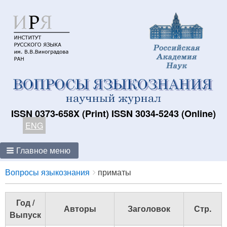
ISSN 0373-658X (Print) ISSN 3034-5243 (Online)
ENG
Главное меню
Breadcrumbs
You
Вопросы языкознания
приматы
are
here:
Год /
Авторы
Заголовок
Стр.
Выпуск