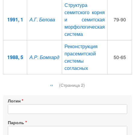
Структура
семитского корня
1991, 1
А.Г. Белова
и семитская
79-90
морфологическая
система
Реконструкция
прасемитской
1988, 5
А.Р. Бомхард
50-65
системы
согласных
Нумерация
←
‹‹
(Страница 2)
страниц
Логин
Пароль