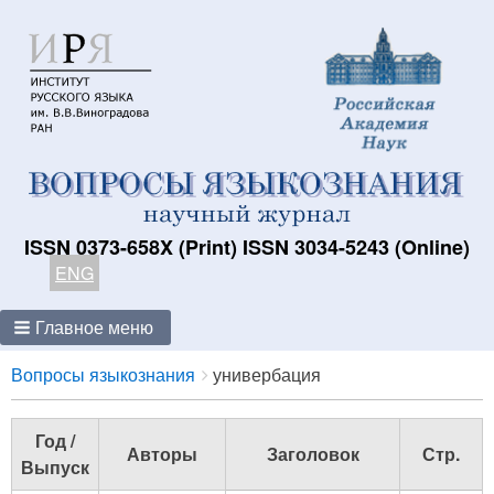
ISSN 0373-658X (Print) ISSN 3034-5243 (Online)
ENG
Главное меню
Breadcrumbs
You
Вопросы языкознания
универбация
are
here:
Год /
Авторы
Заголовок
Стр.
Выпуск