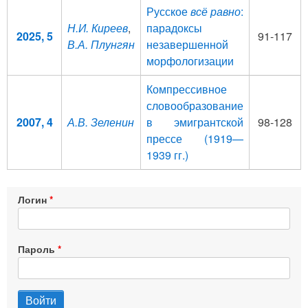
Русское
всё равно
:
Н.И. Киреев
,
парадоксы
2025, 5
91-117
В.А. Плунгян
незавершенной
морфологизации
Компрессивное
словообразование
2007, 4
А.В. Зеленин
в эмигрантской
98-128
прессе (1919—
1939 гг.)
Логин
Пароль