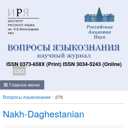
ISSN 0373-658X (Print) ISSN 3034-5243 (Online)
ENG
Главное меню
Breadcrumbs
You
Вопросы языкознания
275
are
Nakh-Daghestanian
here: