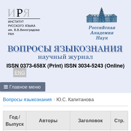
ISSN 0373-658X (Print) ISSN 3034-5243 (Online)
ENG
Главное меню
Breadcrumbs
You
Вопросы языкознания
Ю.С. Капитанова
are
here:
Год /
Авторы
Заголовок
Стр.
Выпуск