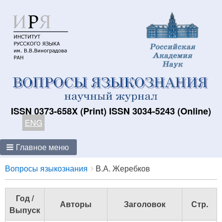
ISSN 0373-658X (Print) ISSN 3034-5243 (Online)
ENG
Главное меню
Breadcrumbs
You
Вопросы языкознания
В.А. Жеребков
are
here:
Год /
Авторы
Заголовок
Стр.
Выпуск