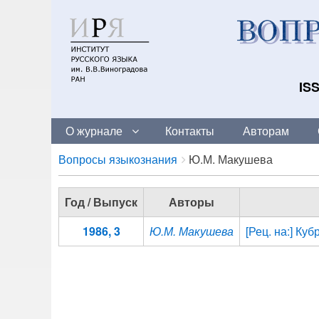
ISS
О журнале
Контакты
Авторам
Breadcrumbs
You
Вопросы языкознания
Ю.М. Макушева
are
here:
Год / Выпуск
Авторы
1986, 3
Ю.М. Макушева
[Рец. на:] Ку