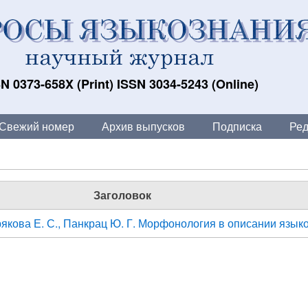
N 0373-658X (Print) ISSN 3034-5243 (Online)
Свежий номер
Архив выпусков
Подписка
Ред
Заголовок
брякова Е. С., Панкрац Ю. Г. Морфонология в описании язык