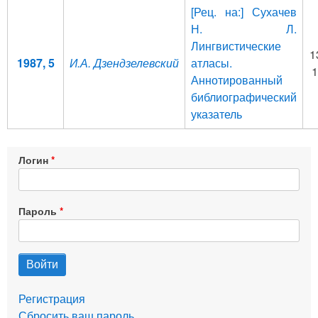
[Рец. на:] Сухачев
Н. Л.
Лингвистические
1
1987, 5
И.А. Дзендзелевский
атласы.
1
Аннотированный
библиографический
указатель
Логин
Пароль
Регистрация
Сбросить ваш пароль