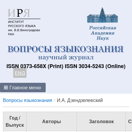
ISSN 0373-658X (Print) ISSN 3034-5243 (Online)
ENG
Главное меню
Breadcrumbs
You
Вопросы языкознания
И.А. Дзендзелевский
are
here:
Год /
Авторы
Заголовок
С
Выпуск