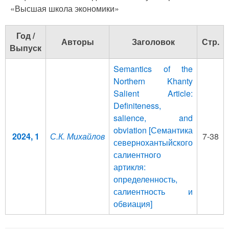
«Высшая школа экономики»
Год /
Авторы
Заголовок
Стр.
Выпуск
Semantics of the
Northern Khanty
Salient Article:
Definiteness,
salience, and
obviation [Семантика
2024, 1
С.К. Михайлов
7-38
севернохантыйского
салиентного
артикля:
определенность,
салиентность и
обвиация]