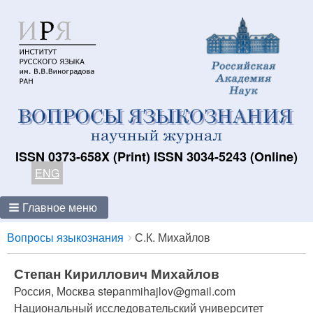
ISSN 0373-658X (Print) ISSN 3034-5243 (Online)
ENG
Главное меню
Breadcrumbs
You
Вопросы языкознания
С.К. Михайлов
are
here:
Степан Кириллович Михайлов
Россия, Москва stepanmihajlov@gmail.com
Национальный исследовательский университет