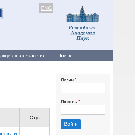
ENG
акционная коллегия
Поиск
Логин
Пароль
Стр.
ность и