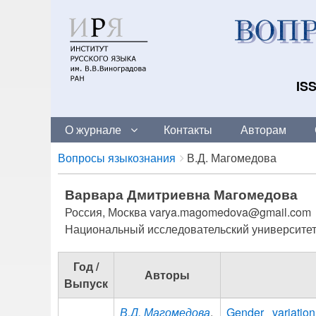
ISS
О журнале
Контакты
Авторам
Breadcrumbs
You
Вопросы языкознания
В.Д. Магомедова
are
here:
Варвара Дмитриевна Магомедова
Россия, Москва varya.magomedova@gmail.com
Национальный исследовательский университе
Год /
Авторы
Выпуск
В.Д. Магомедова
,
Gender variati