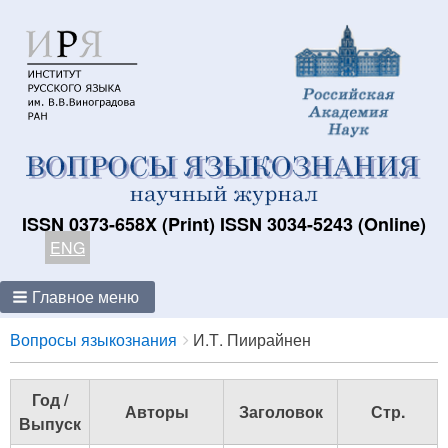
ISSN 0373-658X (Print) ISSN 3034-5243 (Online)
ENG
Главное меню
Breadcrumbs
You
Вопросы языкознания
И.Т. Пиирайнен
are
here:
Год /
Авторы
Заголовок
Стр.
Выпуск