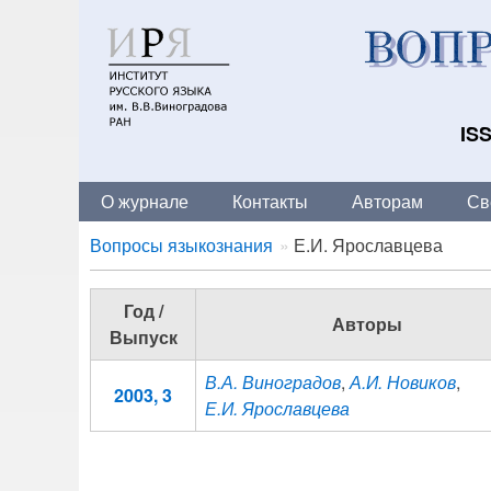
ISS
О журнале
Контакты
Авторам
Св
Breadcrumbs
You
Вопросы языкознания
Е.И. Ярославцева
are
here:
Год /
Авторы
Выпуск
В.А. Виноградов
,
А.И. Новиков
,
2003, 3
Е.И. Ярославцева