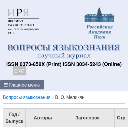
ISSN 0373-658X (Print) ISSN 3034-5243 (Online)
ENG
Главное меню
Breadcrumbs
You
Вопросы языкознания
В.Ю. Меликян
are
here:
Год /
Авторы
Заголовок
Стр.
Выпуск