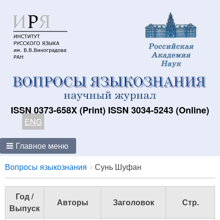
ISSN 0373-658X (Print) ISSN 3034-5243 (Online)
ENG
Главное меню
Breadcrumbs
You
Вопросы языкознания
Сунь Шуфан
are
here:
Год /
Авторы
Заголовок
Стр.
Выпуск