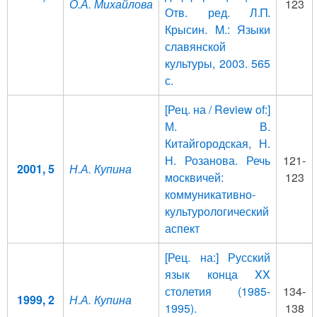
О.А. Михайлова
123
Отв. ред. Л.Π.
Крысин. Μ.: Языки
славянской
культуры, 2003. 565
с.
[Рец. на / Review of:]
М. В.
Китайгородская, Н.
Н. Розанова. Речь
121-
2001, 5
Н.А. Купина
москвичей:
123
коммуникативно-
культурологический
аспект
[Рец. на:] Русский
язык конца XX
столетия (1985-
134-
1999, 2
Н.А. Купина
1995).
138