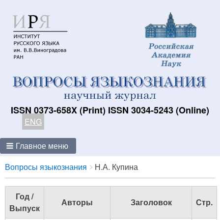
ISSN 0373-658X (Print) ISSN 3034-5243 (Online)
ENG
Главное меню
Breadcrumbs
You
Вопросы языкознания
Н.А. Купина
are
here:
Год /
Авторы
Заголовок
Стр.
Выпуск