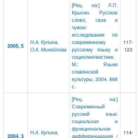
[Рец. на:] Л.П.
Крысин. Русское
слово, свое и
чужое:
исследования по
Н.А. Купина
,
современному
117-
2005, 5
О.А. Михайлова
русскому языку и
123
социолингвистике.
М.: Языки
славянской
культуры, 2004. 888
с.
[Рец. на:]
Современный
русский язык:
социальная и
функциональная
Н.А. Купина
,
114-
2004, 3
дифференциация /