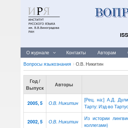
ISS
О журнале
Контакты
Авторам
Breadcrumbs
You
Вопросы языкознания
О.В. Никитин
are
here:
Год /
Авторы
Выпуск
[Рец. на:] А.Д. Ду
2005, 5
О.В. Никитин
Тарту: Изд-во Тартуск
Из истории лингвис
2002, 5
О.В. Никитин
коллегами)