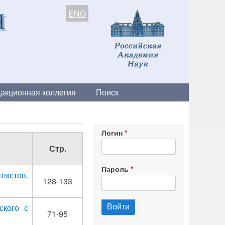
ENG
акционная коллегия
Поиск
Логин
Стр.
Пароль
екстов.
128-133
ского с
71-95