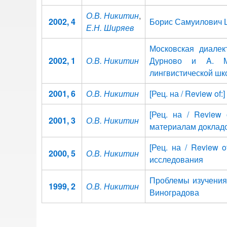
О.В. Никитин
,
2002, 4
Борис Самуилович 
Е.Н. Ширяев
Московская диалек
2002, 1
О.В. Никитин
Дурново и A. M.
лингвистической шк
2001, 6
О.В. Никитин
[Рец. на / Review of:
[Рец. на / Review
2001, 3
О.В. Никитин
материалам доклад
[Рец. на / Review 
2000, 5
О.В. Никитин
исследования
Проблемы изучения 
1999, 2
О.В. Никитин
Виноградова