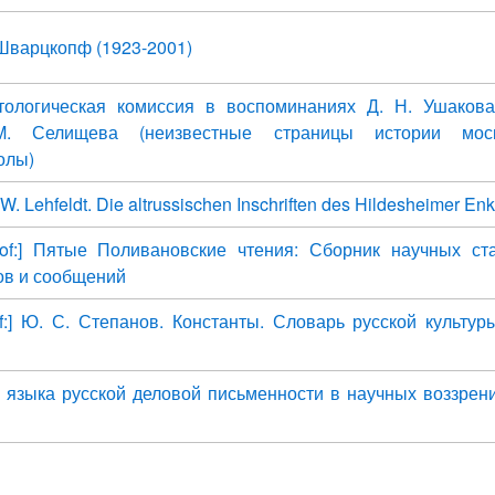
Шварцкопф (1923-2001)
тологическая комиссия в воспоминаниях Д. Н. Ушакова
 Селищева (неизвестные страницы истории моск
олы)
] W. Lehfeldt. Die altrussischen Inschriften des Hildesheimer En
 of:] Пятые Поливановские чтения: Сборник научных ст
ов и сообщений
of:] Ю. С. Степанов. Константы. Словарь русской культур
языка русской деловой письменности в научных воззрени