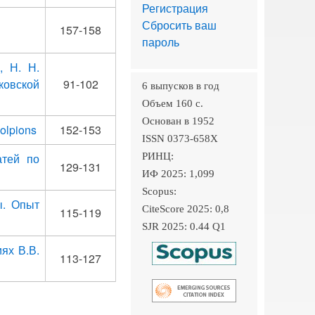
Регистрация
Сбросить ваш
157-158
пароль
, Н. Н.
овской
91-102
6 выпусков в год
Объем 160 c.
Основан в 1952
kolpions
152-153
ISSN 0373-658X
атей по
РИНЦ:
129-131
ИФ 2025: 1,099
Scopus:
ы. Опыт
CiteScore 2025: 0,8
115-119
SJR 2025: 0.44 Q1
ях В.В.
113-127