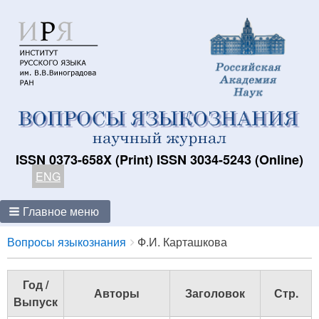
ISSN 0373-658X (Print) ISSN 3034-5243 (Online)
ENG
Главное меню
Breadcrumbs
You
Вопросы языкознания
Ф.И. Карташкова
are
here:
Год /
Авторы
Заголовок
Стр.
Выпуск