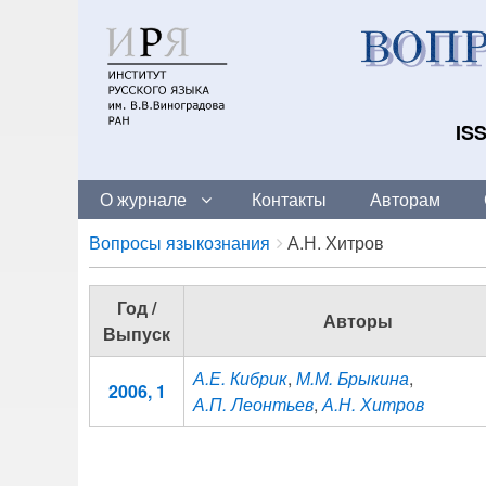
ISS
О журнале
Контакты
Авторам
Breadcrumbs
You
Вопросы языкознания
А.Н. Хитров
are
here:
Год /
Авторы
Выпуск
А.Е. Кибрик
,
М.М. Брыкина
,
2006, 1
А.П. Леонтьев
,
А.Н. Хитров