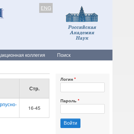
ENG
акционная коллегия
Поиск
Логин
Стр.
Пароль
рпусно-
16-45