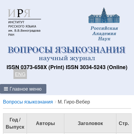
ISSN 0373-658X (Print) ISSN 3034-5243 (Online)
ENG
Главное меню
Breadcrumbs
You
Вопросы языкознания
М. Гиро-Вебер
are
here:
Год /
Авторы
Заголовок
Стр.
Выпуск