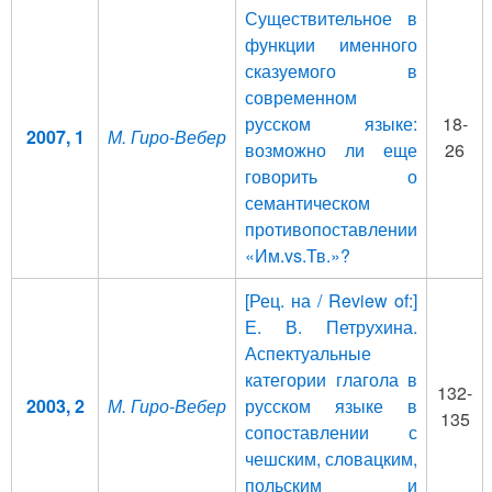
Существительное в
функции именного
сказуемого в
современном
русском языке:
18-
2007, 1
М. Гиро-Вебер
возможно ли еще
26
говорить о
семантическом
противопоставлении
«Им.vs.Тв.»?
[Рец. на / Review of:]
Е. В. Петрухина.
Аспектуальные
категории глагола в
132-
2003, 2
М. Гиро-Вебер
русском языке в
135
сопоставлении с
чешским, словацким,
польским и