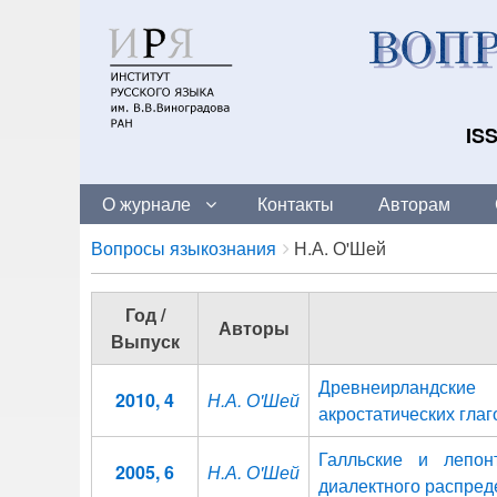
ISS
О журнале
Контакты
Авторам
Breadcrumbs
You
Вопросы языкознания
Н.А. О'Шей
are
here:
Год /
Авторы
Выпуск
Древнеирландские
2010, 4
Н.А. О'Шей
акростатических глаг
Галльские и лепон
2005, 6
Н.А. О'Шей
диалектного распред