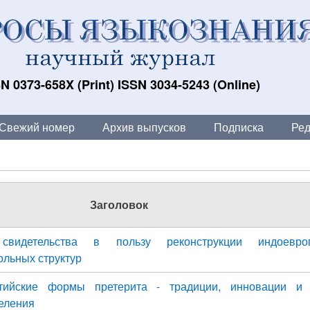
N 0373-658X (Print) ISSN 3034-5243 (Online)
Свежий номер
Архив выпусков
Подписка
Ред
Заголовок
 свидетельства в пользу реконструкции индоевроп
ольных структур
тийские формы претерита - традиции, инновации и 
еления