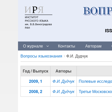
ISS
О журнале
Контакты
Авторам
Breadcrumbs
You
Вопросы языкознания
Ф.И. Дудчук
are
here:
Год / Выпуск
Авторы
2009, 1
Ф.И. Дудчук
Полевые исследов
2008, 2
Ф.И. Дудчук
Третье Московск