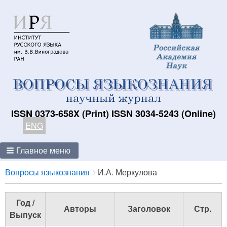
ISSN 0373-658X (Print) ISSN 3034-5243 (Online)
ENG
Главное меню
Breadcrumbs
You
Вопросы языкознания
И.А. Меркулова
are
here:
Год /
Авторы
Заголовок
Стр.
Выпуск