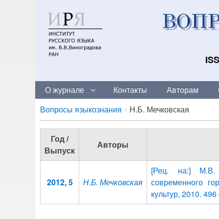
ISS
О журнале
Контакты
Авторам
Breadcrumbs
You
Вопросы языкознания
Н.Б. Мечковская
are
here:
Год /
Авторы
Выпуск
[Рец. на:] М.В
2012, 5
Н.Б. Мечковская
современного го
культур, 2010. 496 с