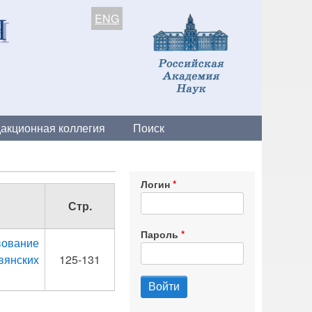
ENG
акционная коллегия
Поиск
Логин
Стр.
Пароль
вование
вянских
125-131