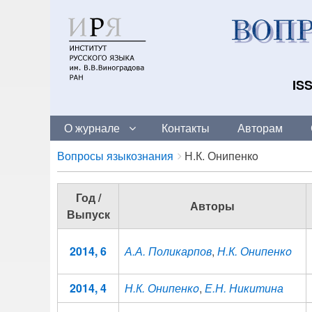
ISS
О журнале
Контакты
Авторам
Breadcrumbs
You
Вопросы языкознания
Н.К. Онипенкo
are
here:
Год /
Авторы
Выпуск
2014, 6
А.А. Поликарпов
,
Н.К. Онипенкo
2014, 4
Н.К. Онипенкo
,
Е.Н. Никитина