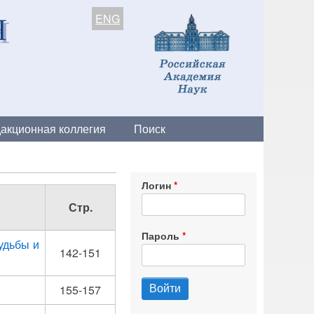
ENG
акционная коллегия
Поиск
Логин
Стр.
Пароль
удьбы и
142-151
155-157